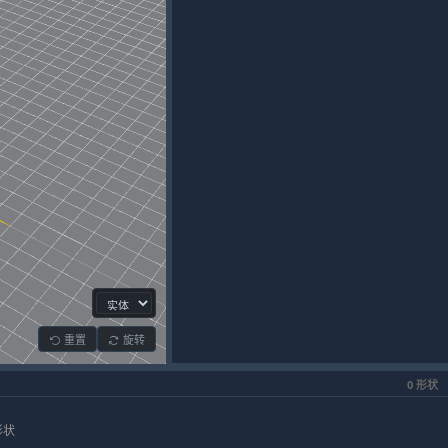
重置
旋转
0 形状
形状