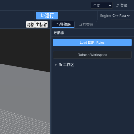
登录
运行
Engine
导航器
检查器
网格
坐标轴
导航器
Load ESRI Rules
Refresh Workspace
📂
工作区
▼