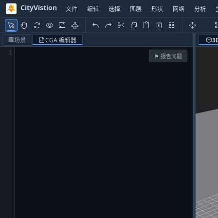
CityVistion
文件
编辑
选择
图层
形状
网络
分析
🏢
场景
CGA 编辑器
3
1
⚑ 报告问题