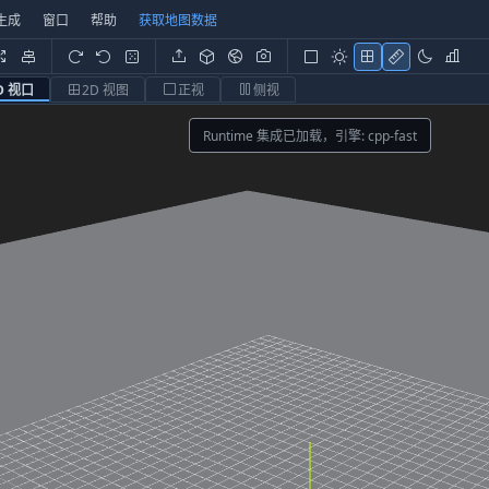
生成
窗口
帮助
获取地图数据
D 视口
2D 视图
正视
侧视
Runtime 集成已加载，引擎: cpp-fast