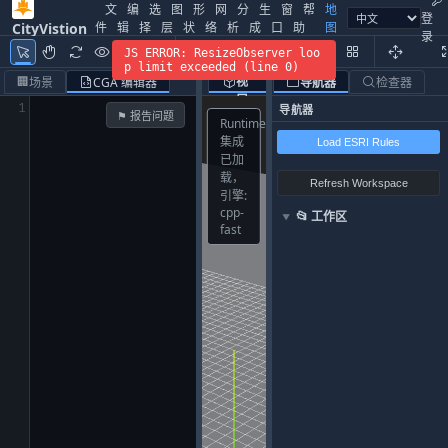
文
编
选
图
形
网
分
生
窗
帮
地
登
件
辑
择
层
状
络
析
成
口
助
图
CityVistion
录
数
JS ERROR: ResizeObserver loo
据
3D
2D
p limit exceeded (line 0)
正
侧
🏢
视
视
场景
CGA 编辑器
导航器
检查器
视
视
口
图
1
导航器
⚑ 报告问题
Runtime
集成
Load ESRI Rules
已加
载，
Refresh Workspace
引擎:
cpp-
📂
工作区
▼
fast