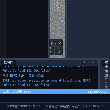
工作区已加载。使用 文件 > 新建项目 来创建项目。
后端已连接：文件系统模式
系统 ESRI.lib 已加载（隐藏）
重
旋
ESRI.lib rules available on demand (click Load ESRI
置
转
Rules to load 141 CGA files)
系统 ESRI.lib 已加载（隐藏）
控制台
模
型
ESRI.lib rules available on demand (click Load ESRI
信
Rules to load 141 CGA files)
尚
息
系统 ESRI.lib 已加载（隐藏）
未
ESRI.lib rules available on demand (click Load ESRI
生
Rules to load 141 CGA files)
成
cityvistion2026
就绪
形状: 0
模板: office
形
状
沪ICP备17039843号-24
|
增值电信业务经营许可证：沪B2-20190937