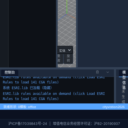
工作区已加载。使用 文件 > 新建项目 来创建项目。
后端已连接：文件系统模式
系统 ESRI.lib 已加载（隐藏）
重
旋
ESRI.lib rules available on demand (click Load ESRI
置
转
Rules to load 141 CGA files)
系统 ESRI.lib 已加载（隐藏）
控制台
模
型
ESRI.lib rules available on demand (click Load ESRI
信
Rules to load 141 CGA files)
尚
息
系统 ESRI.lib 已加载（隐藏）
未
ESRI.lib rules available on demand (click Load ESRI
生
Rules to load 141 CGA files)
成
cityvistion2026
就绪
形状: 0
模板: office
形
状
沪ICP备17039843号-24
|
增值电信业务经营许可证：沪B2-20190937