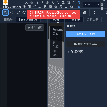
文
编
选
图
形
网
分
生
窗
帮
地
登
件
辑
择
层
状
络
析
成
口
助
图
CityVistion
录
数
JS ERROR: ResizeObserver loo
据
3D
2D
p limit exceeded (line 0)
正
侧
🏢
视
视
场景
CGA 编辑器
导航器
检查器
视
视
口
图
1
导航器
⚑ 报告问题
Runtime
集成
Load ESRI Rules
已加
载，
Refresh Workspace
引擎:
cpp-
📂
工作区
▼
fast